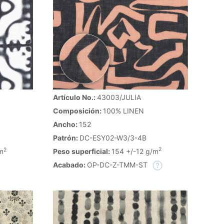
Artículo No.:
43003/JULIA
Composición:
100% LINEN
Ancho:
152
Patrón:
DC-ESY02-W3/3-4B
2
2
Peso superficial:
154 +/-12 g/m
m
Acabado:
OP-DC-Z-TMM-ST