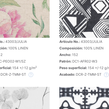
No.:
43003/JULIA
Artículo No.:
43003/JULIA
ción:
100% LINEN
Composición:
100% LINEN
52
Ancho:
152
C-PEO02-W1/SZ
Patrón:
DC1-AFR02-W3
2
rficial:
154 +/-12 g/m
Peso superficial:
154 +/-12 g/
:
DCR-Z-TMM-ST
Acabado:
DCR-Z-TMM-ST