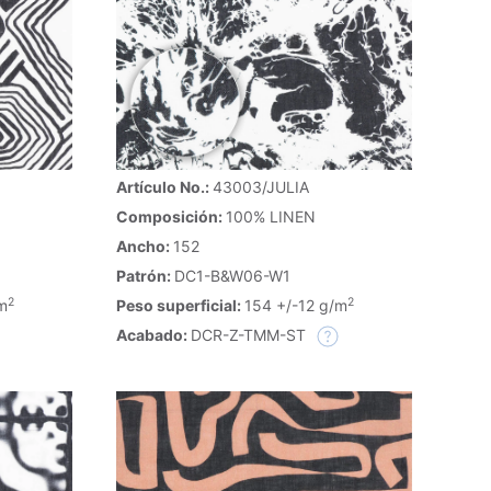
Artículo No.:
43003/JULIA
Composición:
100% LINEN
Ancho:
152
Patrón:
DC1-B&W06-W1
2
2
m
Peso superficial:
154 +/-12 g/m
Acabado:
DCR-Z-TMM-ST