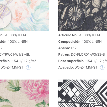
No.:
43003/JULIA
Artículo No.:
43003/JULIA
ción:
100% LINEN
Composición:
100% LINEN
52
Ancho:
152
C-TRW01-W1/3-4B.
Patrón:
DC-FLOR01-W3/SZ-B
2
rficial:
154 +/-12 g/m
Peso superficial:
154 +/-12 g/
:
DC-Z-TMM-ST
Acabado:
DC-Z-TMM-ST