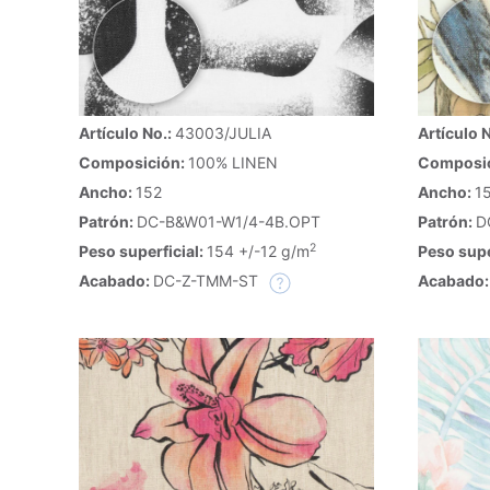
Artículo No.:
43003/JULIA
Artículo 
Composición:
100% LINEN
Composi
Ancho:
152
Ancho:
1
Patrón:
DC-B&W01-W1/4-4B.OPT
Patrón:
D
2
Peso superficial:
154 +/-12 g/m
Peso supe
Acabado:
DC-Z-TMM-ST
Acabado