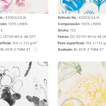
Artículo No.:
43003/JULIA
No.:
43003/JULIA
Composición:
100% LINEN
ción:
100% LINEN
Ancho:
152
52
Patrón:
DC-SZY01-W1/4-4B.O
C-LET09-W1/4-4B.OPT
2
Peso superficial:
154 +/-112 g
rficial:
154 +/-112 g/m
Acabado:
BL-DCR-Z-TMM-ST
:
BL-DCR-Z-TMM-ST