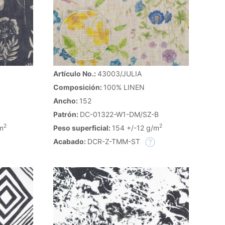
Artículo No.:
43003/JULIA
Composición:
100% LINEN
Ancho:
152
Patrón:
DC-01322-W1-DM/SZ-B
2
2
m
Peso superficial:
154 +/-12 g/m
Acabado:
DCR-Z-TMM-ST