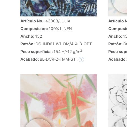
Artículo No.:
43003/JULIA
Artículo 
Composición:
100% LINEN
Composi
Ancho:
152
Ancho:
1
Patrón:
DC-IND01-W1-DM/4-4-B-OPT
Patrón:
D
2
Peso superficial:
154 +/-12 g/m
Peso supe
Acabado:
BL-DCR-Z-TMM-ST
Acabado