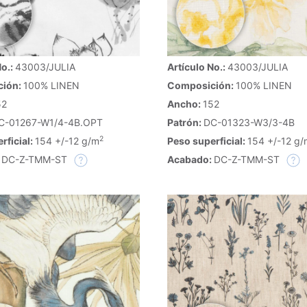
No.:
43003/JULIA
Artículo No.:
43003/JULIA
ción:
100% LINEN
Composición:
100% LINEN
52
Ancho:
152
C-01267-W1/4-4B.OPT
Patrón:
DC-01323-W3/3-4B
2
rficial:
154 +/-12 g/m
Peso superficial:
154 +/-12 g/
:
DC-Z-TMM-ST
Acabado:
DC-Z-TMM-ST