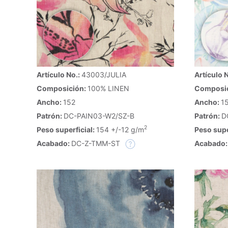
Artículo No.:
43003/JULIA
Artículo 
Composición:
100% LINEN
Composi
Ancho:
152
Ancho:
1
Patrón:
DC-PAIN03-W2/SZ-B
Patrón:
D
2
Peso superficial:
154 +/-12 g/m
Peso supe
Acabado:
DC-Z-TMM-ST
Acabado