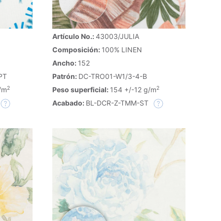
Artículo No.:
43003/JULIA
Composición:
100% LINEN
Ancho:
152
PT
Patrón:
DC-TRO01-W1/3-4-B
2
2
/m
Peso superficial:
154 +/-12 g/m
Acabado:
BL-DCR-Z-TMM-ST