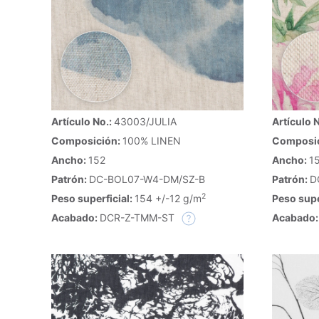
Artículo No.:
43003/JULIA
Artículo 
Composición:
100% LINEN
Composi
Ancho:
152
Ancho:
1
Patrón:
DC-BOL07-W4-DM/SZ-B
Patrón:
D
2
Peso superficial:
154 +/-12 g/m
Peso supe
Acabado:
DCR-Z-TMM-ST
Acabado