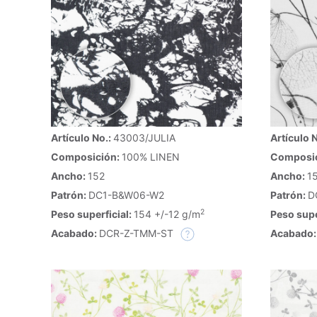
Artículo No.:
43003/JULIA
Artículo 
Composición:
100% LINEN
Composi
Ancho:
152
Ancho:
1
Patrón:
DC1-B&W06-W2
Patrón:
D
2
Peso superficial:
154 +/-12 g/m
Peso supe
Acabado:
DCR-Z-TMM-ST
Acabado