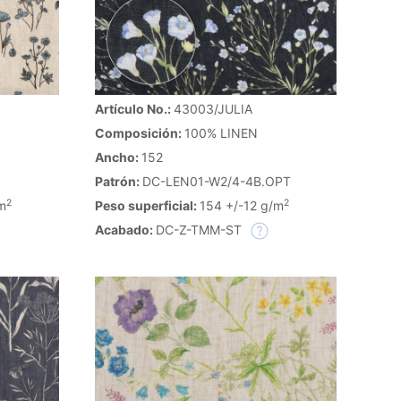
Artículo No.:
43003/JULIA
Composición:
100% LINEN
Ancho:
152
Patrón:
DC-LEN01-W2/4-4B.OPT
2
2
Peso superficial:
154 +/-12 g/m
m
Acabado:
DC-Z-TMM-ST