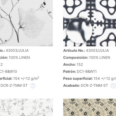
No.:
43003/JULIA
Artículo No.:
43003/JULIA
ción:
100% LINEN
Composición:
100% LINEN
52
Ancho:
152
C1-B&W10
Patrón:
DC1-B&W11
2
rficial:
154 +/-12 g/m
Peso superficial:
154 +/-12 g/
:
DCR-Z-TMM-ST
Acabado:
DCR-Z-TMM-ST