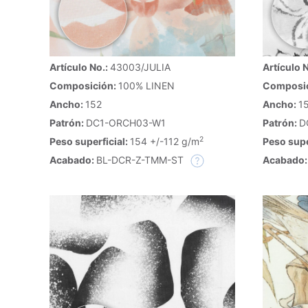
Artículo No.:
43003/JULIA
Artículo 
Composición:
100% LINEN
Composi
Ancho:
152
Ancho:
1
Patrón:
DC1-ORCH03-W1
Patrón:
D
2
Peso superficial:
154 +/-112 g/m
Peso supe
Acabado:
BL-DCR-Z-TMM-ST
Acabado