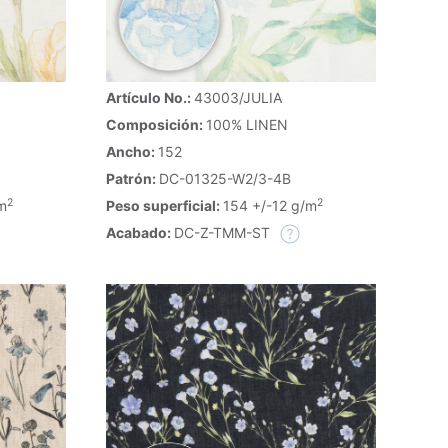
Artículo No.:
43003/JULIA
Composición:
100% LINEN
Ancho:
152
Patrón:
DC-01325-W2/3-4B
2
2
m
Peso superficial:
154 +/-12 g/m
Acabado:
DC-Z-TMM-ST