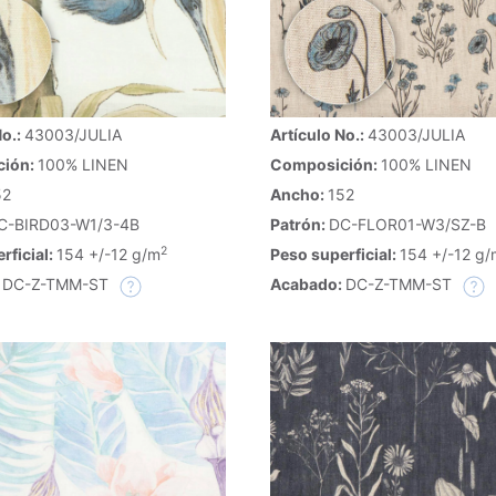
No.:
43003/JULIA
Artículo No.:
43003/JULIA
ción:
100% LINEN
Composición:
100% LINEN
52
Ancho:
152
C-BIRD03-W1/3-4B
Patrón:
DC-FLOR01-W3/SZ-B
2
rficial:
154 +/-12 g/m
Peso superficial:
154 +/-12 g/
:
DC-Z-TMM-ST
Acabado:
DC-Z-TMM-ST